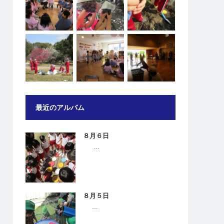
最近のアルバム
８月６日
…
８月５日
…