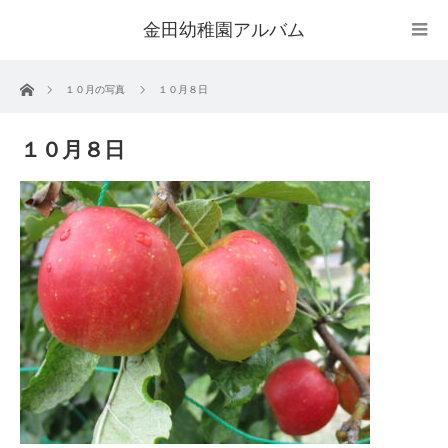
金田幼稚園アルバム
ホーム
１０月の写真
１０月８日
１０月８日