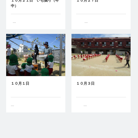
１０月２１日 いも掘り（年
１０月２７日
中）
…
…
１０月１日
１０月３日
…
…