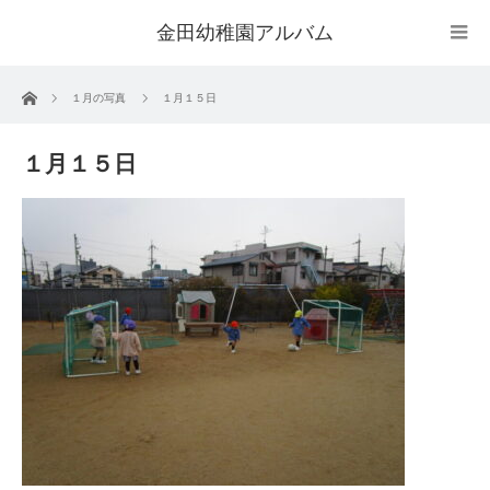
金田幼稚園アルバム
ホーム
１月の写真
１月１５日
１月１５日