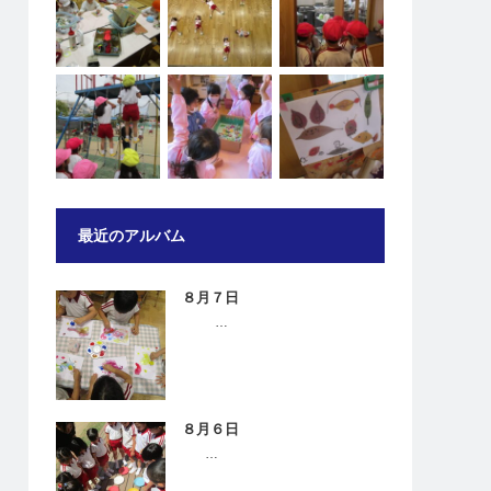
最近のアルバム
８月７日
…
８月６日
…