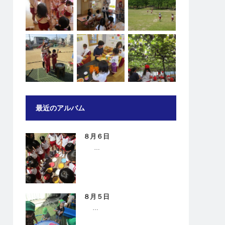
最近のアルバム
８月６日
…
８月５日
…