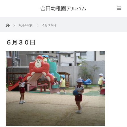
金田幼稚園アルバム
ホーム
６月の写真
６月３０日
６月３０日