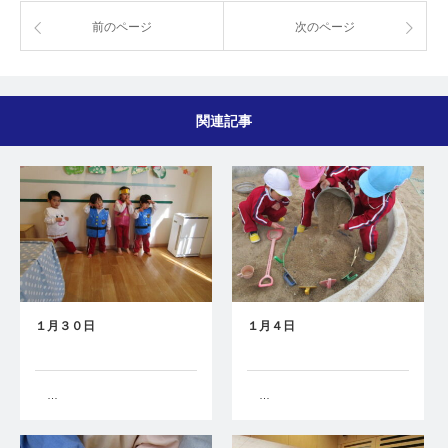
前のページ
次のページ
関連記事
１月３０日
１月４日
…
…