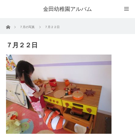
金田幼稚園アルバム
ホーム
７月の写真
７月２２日
７月２２日