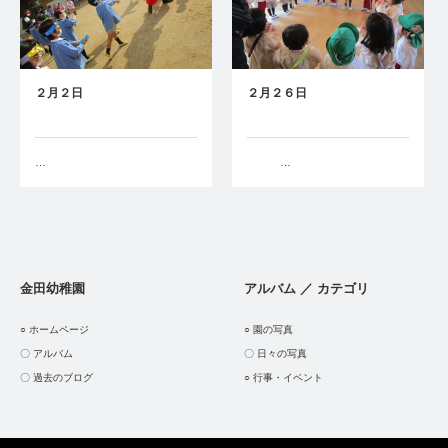
２月２日
２月２６日
…
…
金田幼稚園
アルバム ／ カテゴリ
○ ホームページ
○ 園の写真
〇 アルバム
〇 日々の写真
〇 過去のブログ
○ 行事・イベント