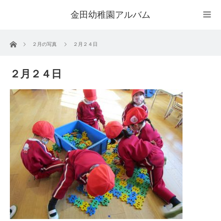
金田幼稚園アルバム
ホーム
２月の写真
２月２４日
２月２４日