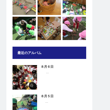
最近のアルバム
８月６日
…
８月５日
…