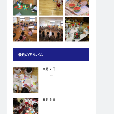
最近のアルバム
８月７日
…
８月６日
…