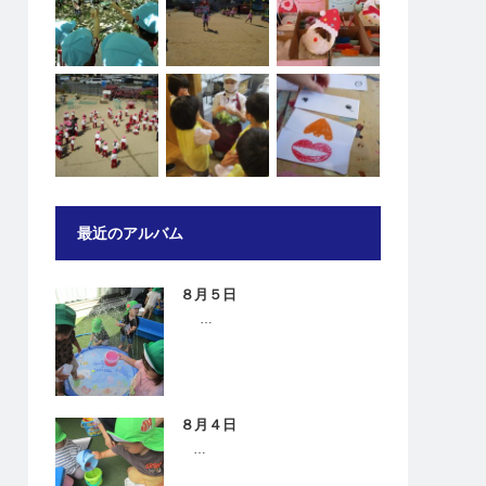
最近のアルバム
８月５日
…
８月４日
…