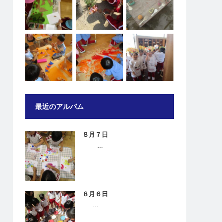
最近のアルバム
８月７日
…
８月６日
…