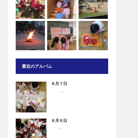
最近のアルバム
８月７日
…
８月６日
…