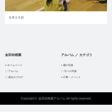
６月１５日
金田幼稚園
アルバム ／ カテゴリ
○ ホームページ
○ 園の写真
〇 アルバム
〇 日々の写真
〇 過去のブログ
○ 行事・イベント
Copyright ©
金田幼稚園アルバム
All rights reserved.