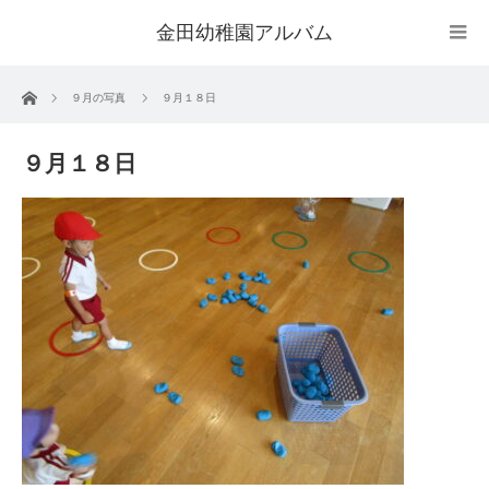
金田幼稚園アルバム
ホーム
９月の写真
９月１８日
９月１８日