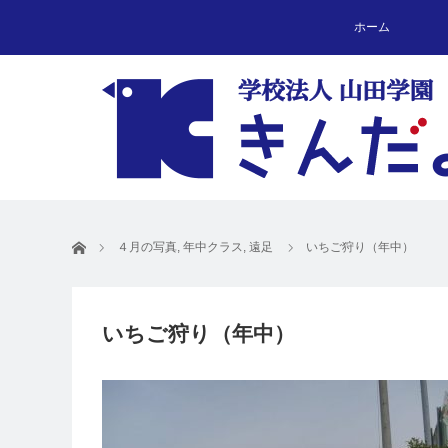
ホーム
ホーム
４月の写真
,
年中クラス
,
遠足
いちご狩り（年中）
いちご狩り（年中）