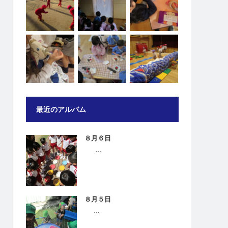
最近のアルバム
８月６日
…
８月５日
…