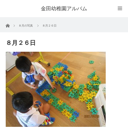
金田幼稚園アルバム
ホーム
８月の写真
８月２６日
８月２６日