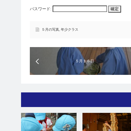
パスワード:
５月の写真
,
年少クラス
５月１６日