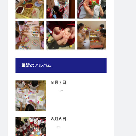
最近のアルバム
８月７日
…
８月６日
…