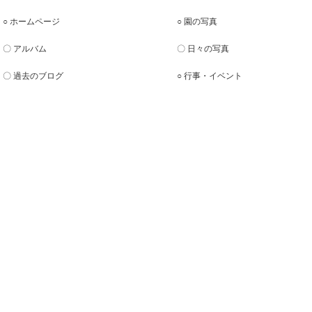
○ ホームページ
○ 園の写真
〇 アルバム
〇 日々の写真
〇 過去のブログ
○ 行事・イベント