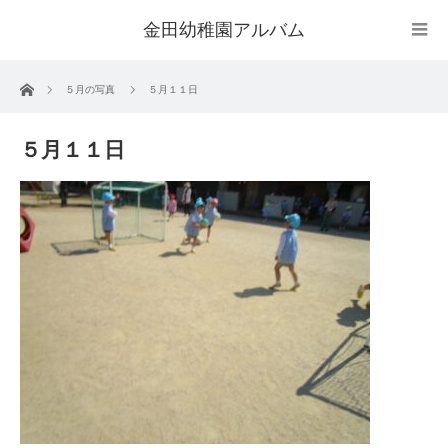
金田幼稚園アルバム
ホーム
５月の写真
５月１１日
５月１１日