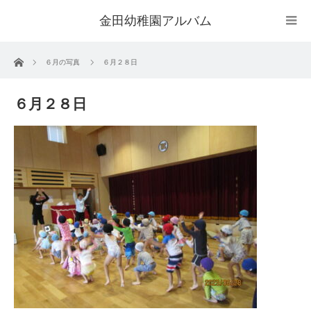
金田幼稚園アルバム
ホーム
６月の写真
６月２８日
６月２８日