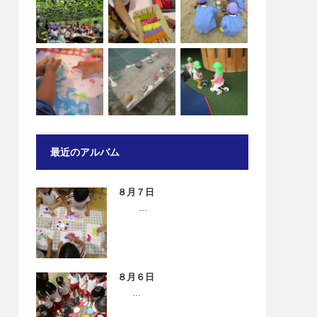
最近のアルバム
８月７日
…
８月６日
…