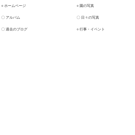
○ ホームページ
○ 園の写真
〇 アルバム
〇 日々の写真
〇 過去のブログ
○ 行事・イベント