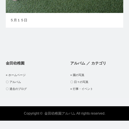
５月１５日
金田幼稚園
アルバム ／ カテゴリ
○ ホームページ
○ 園の写真
〇 アルバム
〇 日々の写真
〇 過去のブログ
○ 行事・イベント
Copyright ©
金田幼稚園アルバム
All rights reserved.