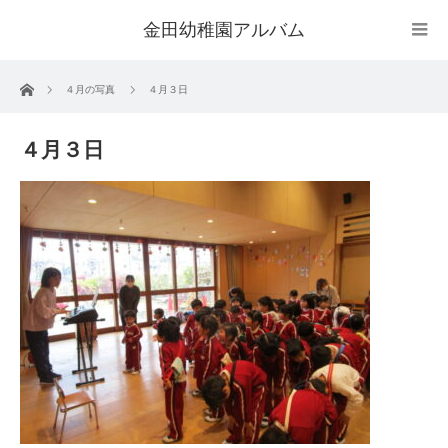
金田幼稚園アルバム
ホーム
４月の写真
４月３日
４月３日